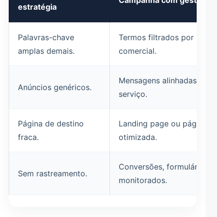
Campanha com gestão est
estratégia
Palavras-chave
Termos filtrados por inten
amplas demais.
comercial.
Mensagens alinhadas à do
Anúncios genéricos.
serviço.
Página de destino
Landing page ou página de
fraca.
otimizada.
Conversões, formulários 
Sem rastreamento.
monitorados.