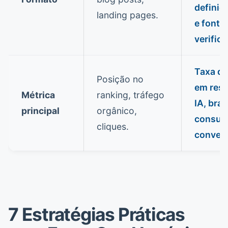
definiç
landing pages.
e fonte
verificá
Taxa de
Posição no
em resp
Métrica
ranking, tráfego
IA, bran
principal
orgânico,
consul
cliques.
convers
7 Estratégias Práticas