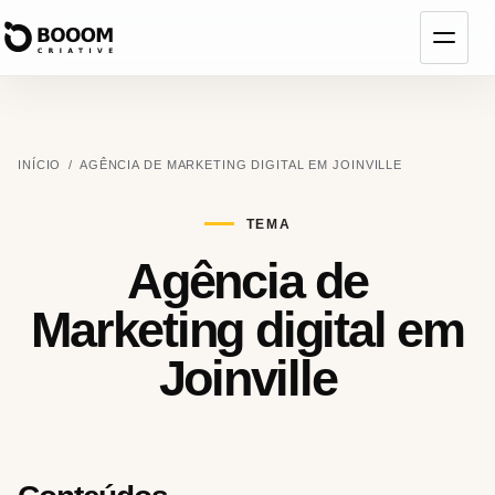
Abrir
menu
INÍCIO
/
AGÊNCIA DE MARKETING DIGITAL EM JOINVILLE
TEMA
Agência de
Marketing digital em
Joinville