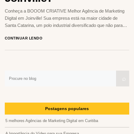
Conheça a BOOOM CRIATIVE Melhor Agência de Marketing
Digital em Joinville! Sua empresa está na maior cidade de
Santa Catarina, um polo industrial diversificado que não para…
CONTINUAR LENDO
Pesquisar
Pesquisar
⌕
no
no
blog
blog
Postagens populares
5 melhores Agências de Marketing Digital em Curitiba
A Importância do Vídeo para sua Empresa